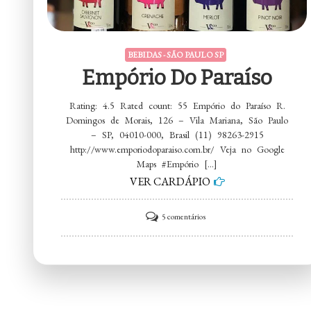
BEBIDAS - SÃO PAULO SP
Empório Do Paraíso
Rating: 4.5 Rated count: 55 Empório do Paraíso R.
Domingos de Morais, 126 – Vila Mariana, São Paulo
– SP, 04010-000, Brasil (11) 98263-2915
http://www.emporiodoparaiso.com.br/ Veja no Google
Maps #Empório […]
VER CARDÁPIO
em
5 comentários
Empório
do
Paraíso