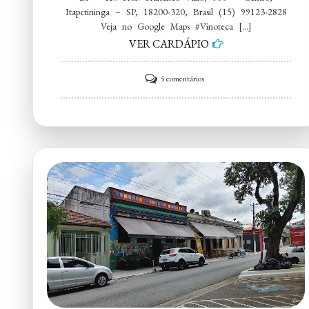
Itapetininga – SP, 18200-320, Brasil (15) 99123-2828
Veja no Google Maps #Vinoteca […]
VER CARDÁPIO
em
5 comentários
Vinoteca
Empório
Bar