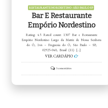
RESTAURANTE NORDESTINO - SÃO PAULO SP
Bar E Restaurante
Empório Nordestino
Rating: 4.5 Rated count: 1307 Bar e Restaurante
Empório Nordestino Largo da Matriz de Nossa Senhora
do Ó, 144 – Freguesia do Ó, São Paulo – SP,
02925-040, Brasil (11) […]
VER CARDÁPIO
em
5 comentários
Bar
e
Restaurante
Empório
Nordestino