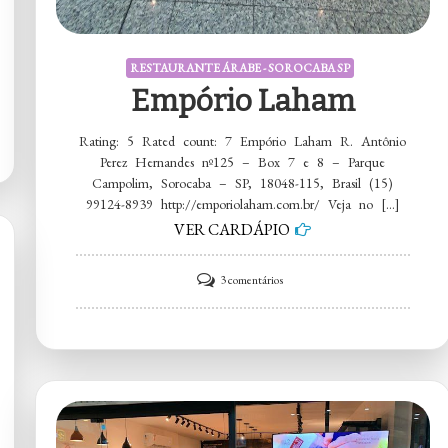
RESTAURANTE ÁRABE - SOROCABA SP
Empório Laham
Rating: 5 Rated count: 7 Empório Laham R. Antônio
Perez Hernandes nº125 – Box 7 e 8 – Parque
Campolim, Sorocaba – SP, 18048-115, Brasil (15)
99124-8939 http://emporiolaham.com.br/ Veja no […]
VER CARDÁPIO
em
3 comentários
Empório
Laham