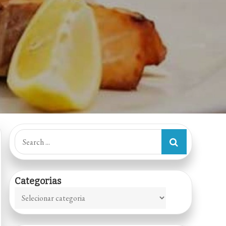
Search
for:
Categorias
Categorias