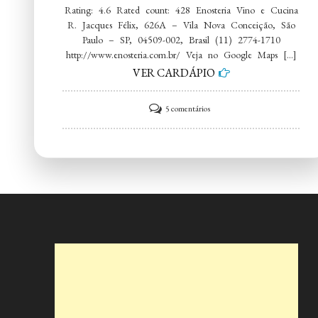
Rating: 4.6 Rated count: 428 Enosteria Vino e Cucina
R. Jacques Félix, 626A – Vila Nova Conceição, São
Paulo – SP, 04509-002, Brasil (11) 2774-1710
http://www.enosteria.com.br/ Veja no Google Maps […]
VER CARDÁPIO
em
5 comentários
Enosteria
Vino
e
Cucina