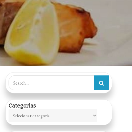
Search
for:
Categorias
Categorias