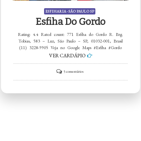
ESFIHARIA - SÃO PAULO SP
Esfiha Do Gordo
Rating: 4.4 Rated count: 771 Esfiha do Gordo R. Brg.
Tobias, 583 – Luz, São Paulo – SP, 01032-001, Brasil
(11) 3228-9905 Veja no Google Maps #Esfiha #Gordo
VER CARDÁPIO
em
5 comentários
Esfiha
do
Gordo