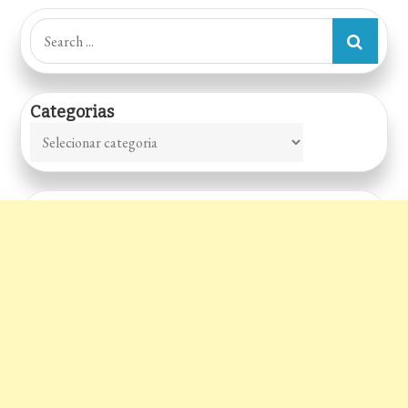
Search
for:
Categorias
Categorias