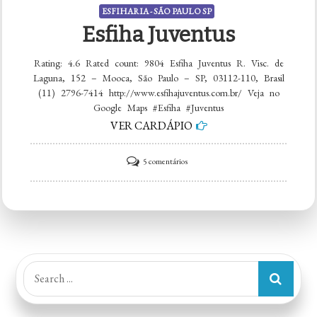
ESFIHARIA - SÃO PAULO SP
Esfiha Juventus
Rating: 4.6 Rated count: 9804 Esfiha Juventus R. Visc. de
Laguna, 152 – Mooca, São Paulo – SP, 03112-110, Brasil
(11) 2796-7414 http://www.esfihajuventus.com.br/ Veja no
Google Maps #Esfiha #Juventus
VER CARDÁPIO
em
5 comentários
Esfiha
Juventus
Search
for: