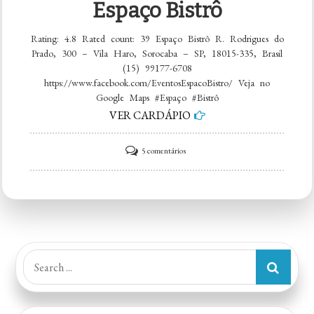
Espaço Bistrô
Rating: 4.8 Rated count: 39 Espaço Bistrô R. Rodrigues do
Prado, 300 – Vila Haro, Sorocaba – SP, 18015-335, Brasil
(15) 99177-6708
https://www.facebook.com/EventosEspacoBistro/ Veja no
Google Maps #Espaço #Bistrô
VER CARDÁPIO
em
5 comentários
Espaço
Bistrô
Search
for: