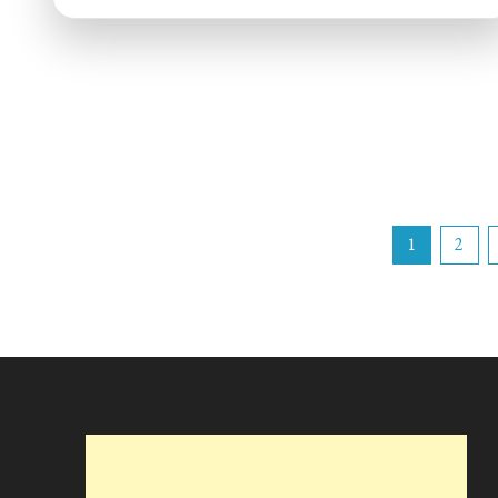
São
Marcos
Paginação
1
2
de
posts