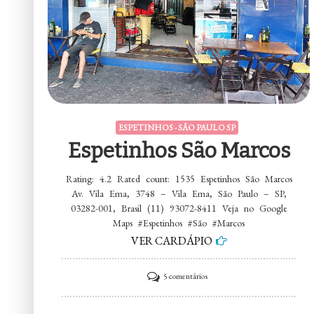
ESPETINHOS - SÃO PAULO SP
Espetinhos São Marcos
Rating: 4.2 Rated count: 1535 Espetinhos São Marcos
Av. Vila Ema, 3748 – Vila Ema, São Paulo – SP,
03282-001, Brasil (11) 93072-8411 Veja no Google
Maps #Espetinhos #São #Marcos
VER CARDÁPIO
em
5 comentários
Espetinhos