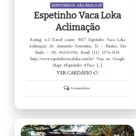
ESPETINHOS - SÃO PAULO SP
Espetinho Vaca Loka
Aclimação
Rating: 4.2 Rated count: 3017 Espetinho Vaca Loka
Aclimação Av. Armando Ferrentini, 31 – Paraíso, São
Paulo – SP, 04103-030, Brasil (11) 2574-3101
http://www.espetinhovacaloka.com.br/ Veja no Google
Maps #Espetinho #Vaca […]
VER CARDÁPIO
em
5 comentários
Espetinho
Vaca
Loka
Aclimação