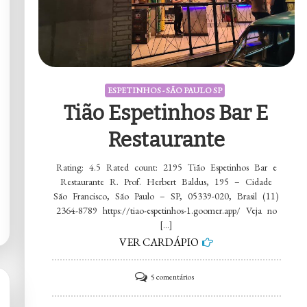
ESPETINHOS - SÃO PAULO SP
Tião Espetinhos Bar E
Restaurante
Rating: 4.5 Rated count: 2195 Tião Espetinhos Bar e
Restaurante R. Prof. Herbert Baldus, 195 – Cidade
São Francisco, São Paulo – SP, 05339-020, Brasil (11)
2364-8789 https://tiao-espetinhos-1.goomer.app/ Veja no
[…]
VER CARDÁPIO
em
5 comentários
Tião