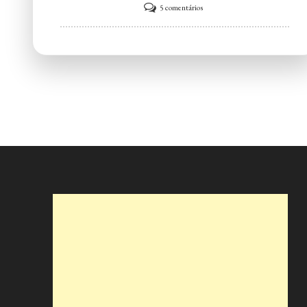
em
5 comentários
Espetinho’s
House