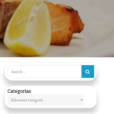
Search
for:
Categorias
Categorias