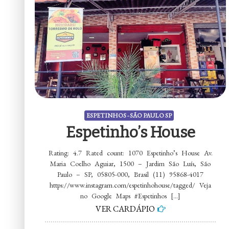
ESPETINHOS - SÃO PAULO SP
Espetinho’s House
Rating: 4.7 Rated count: 1070 Espetinho’s House Av.
Maria Coelho Aguiar, 1500 – Jardim São Luís, São
Paulo – SP, 05805-000, Brasil (11) 95868-4017
https://www.instagram.com/espetinhohouse/tagged/ Veja
no Google Maps #Espetinhos […]
VER CARDÁPIO