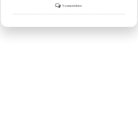
em
5 comentários
Espetobom
Empório
&
Grelhados