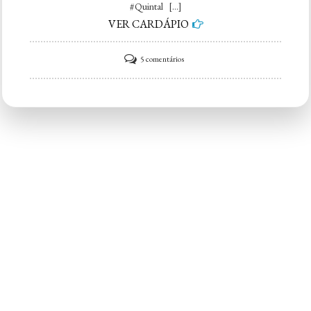
#Quintal […]
VER CARDÁPIO
em
5 comentários
Quintal
do
Espeto
Vila
Madalena