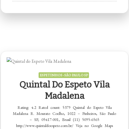
Tião
Espetinhos
Bar
e
Restaurante
ESPETINHOS - SÃO PAULO SP
Quintal Do Espeto Vila
Madalena
Rating: 4.2 Rated count: 5379 Quintal do Espeto Vila
Madalena R. Mourato Coelho, 1022 – Pinheiros, São Paulo
– SP, 05417-001, Brasil (11) 5095-6565
http://www.quintaldoespeto.com.br/ Veja no Google Maps