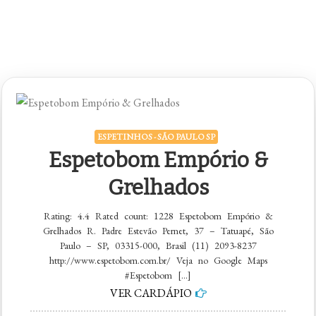
ESPETINHOS - SÃO PAULO SP
Espetobom Empório &
Grelhados
Rating: 4.4 Rated count: 1228 Espetobom Empório &
Grelhados R. Padre Estevão Pernet, 37 – Tatuapé, São
Paulo – SP, 03315-000, Brasil (11) 2093-8237
http://www.espetobom.com.br/ Veja no Google Maps
#Espetobom […]
VER CARDÁPIO