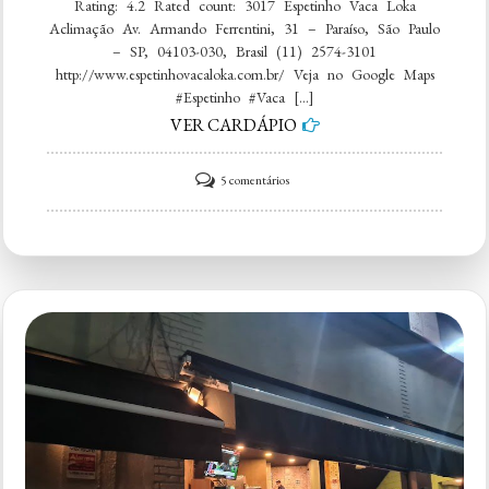
Rating: 4.2 Rated count: 3017 Espetinho Vaca Loka
Aclimação Av. Armando Ferrentini, 31 – Paraíso, São Paulo
– SP, 04103-030, Brasil (11) 2574-3101
http://www.espetinhovacaloka.com.br/ Veja no Google Maps
#Espetinho #Vaca […]
VER CARDÁPIO
em
5 comentários
Espetinho
Vaca
Loka
Aclimação