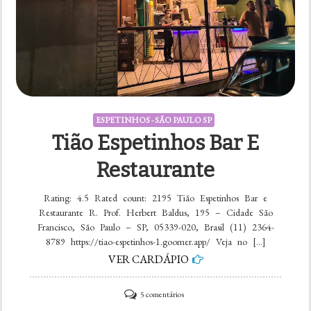
ESPETINHOS - SÃO PAULO SP
Tião Espetinhos Bar E
Restaurante
Rating: 4.5 Rated count: 2195 Tião Espetinhos Bar e
Restaurante R. Prof. Herbert Baldus, 195 – Cidade São
Francisco, São Paulo – SP, 05339-020, Brasil (11) 2364-
8789 https://tiao-espetinhos-1.goomer.app/ Veja no […]
VER CARDÁPIO
em
5 comentários