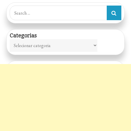
de
Search
for:
posts
Categorias
Categorias