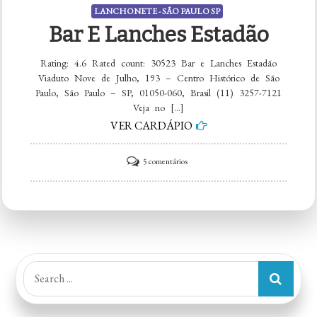
LANCHONETE - SÃO PAULO SP
Bar E Lanches Estadão
Rating: 4.6 Rated count: 30523 Bar e Lanches Estadão
Viaduto Nove de Julho, 193 – Centro Histórico de São
Paulo, São Paulo – SP, 01050-060, Brasil (11) 3257-7121
Veja no […]
VER CARDÁPIO
em
5 comentários
Bar
e
Lanches
Estadão
Search
for: