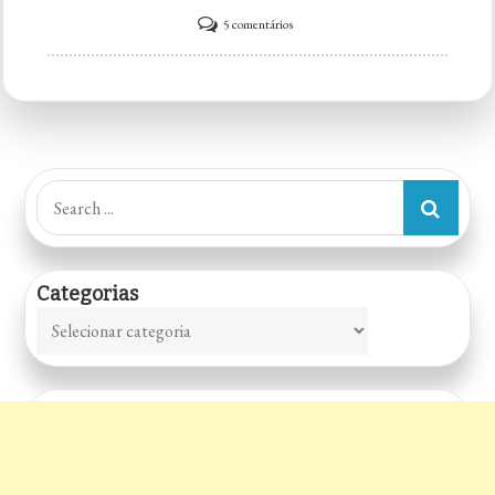
em
5 comentários
Famiglia
Francesco
–
Massas
Artesanais
Search
for:
Categorias
Categorias