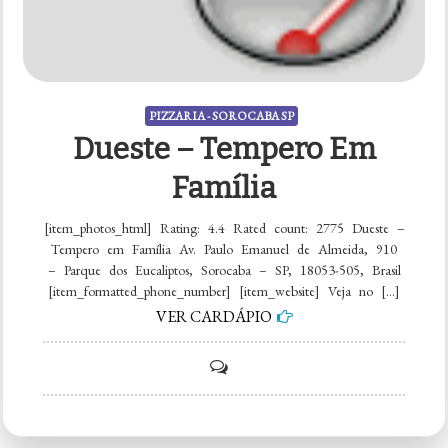
PIZZARIA - SOROCABA SP
Dueste – Tempero Em
Família
[item_photos_html] Rating: 4.4 Rated count: 2775 Dueste –
Tempero em Família Av. Paulo Emanuel de Almeida, 910
– Parque dos Eucaliptos, Sorocaba – SP, 18053-505, Brasil
[item_formatted_phone_number] [item_website] Veja no […]
VER CARDÁPIO
on
Dueste
–