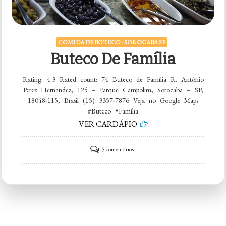
COMIDA DE BOTECO - SOROCABA SP
Buteco De Família
Rating: 4.3 Rated count: 74 Buteco de Família R. Antônio
Perez Hernandez, 125 – Parque Campolim, Sorocaba – SP,
18048-115, Brasil (15) 3357-7876 Veja no Google Maps
#Buteco #Família
VER CARDÁPIO
em
5 comentários
Buteco
de
Família