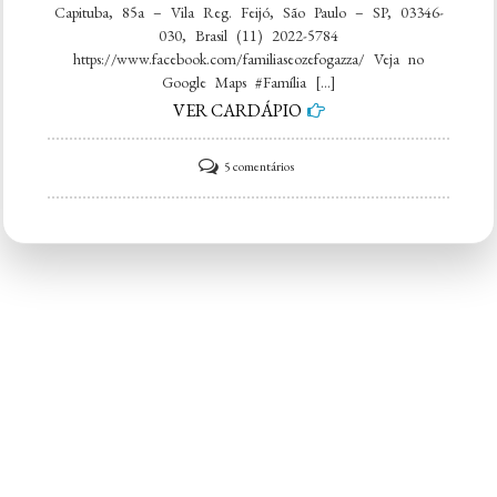
Capituba, 85a – Vila Reg. Feijó, São Paulo – SP, 03346-
030, Brasil (11) 2022-5784
https://www.facebook.com/familiaseozefogazza/ Veja no
Google Maps #Família […]
VER CARDÁPIO
em
5 comentários
Família
Seo
Zé
Fogazza