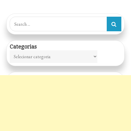
Search
for:
Categorias
Categorias