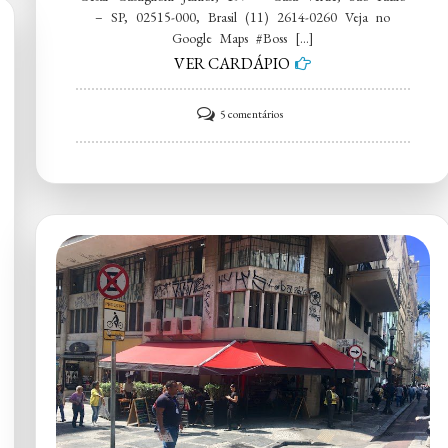
– SP, 02515-000, Brasil (11) 2614-0260 Veja no
Google Maps #Boss […]
VER CARDÁPIO
em
5 comentários
Boss
Fast
Food