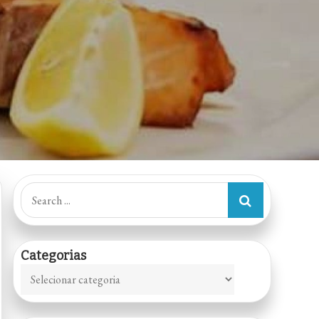
Search
for:
Categorias
Categorias