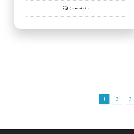
em
5 comentários
Néctar
Natural
Fast
Food
Pinheiros:
Comida
saudável,
Delivery
em
São
Paginação
1
2
3
Paulo
SP
de