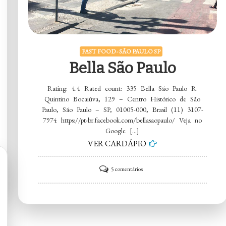
FAST FOOD - SÃO PAULO SP
Bella São Paulo
Rating: 4.4 Rated count: 335 Bella São Paulo R.
Quintino Bocaiúva, 129 – Centro Histórico de São
Paulo, São Paulo – SP, 01005-000, Brasil (11) 3107-
7974 https://pt-br.facebook.com/bellasaopaulo/ Veja no
Google […]
VER CARDÁPIO
em
5 comentários
Bella
São
Paulo