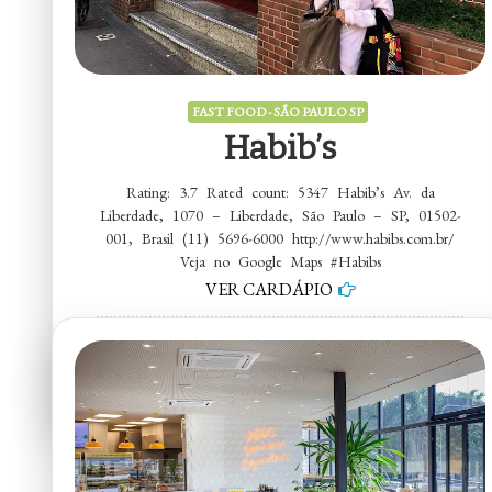
FAST FOOD - SÃO PAULO SP
Habib’s
Rating: 3.7 Rated count: 5347 Habib’s Av. da
Liberdade, 1070 – Liberdade, São Paulo – SP, 01502-
001, Brasil (11) 5696-6000 http://www.habibs.com.br/
Veja no Google Maps #Habibs
VER CARDÁPIO
em
5 comentários
Habib’s