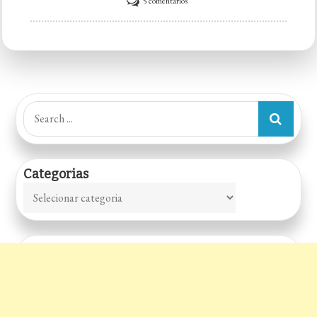
em
5 comentários
Fogaça
Pães
Artesanais
Search
for:
Categorias
Categorias