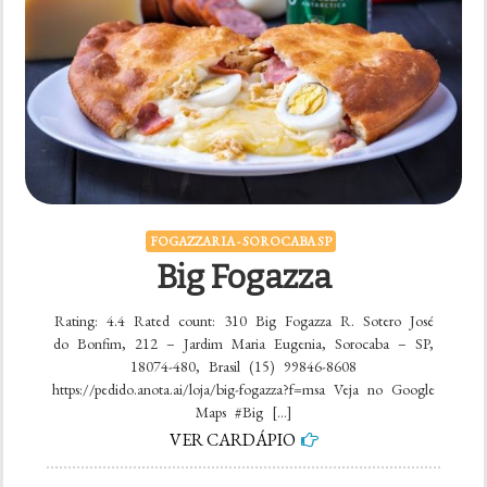
FOGAZZARIA - SOROCABA SP
Big Fogazza
Rating: 4.4 Rated count: 310 Big Fogazza R. Sotero José
do Bonfim, 212 – Jardim Maria Eugenia, Sorocaba – SP,
18074-480, Brasil (15) 99846-8608
https://pedido.anota.ai/loja/big-fogazza?f=msa Veja no Google
Maps #Big […]
VER CARDÁPIO