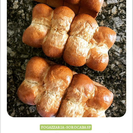
Maps #King […]
VER CARDÁPIO
em
2 comentários
King
Fogazza
Pan
FOGAZZARIA - SOROCABA SP