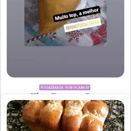
FOGAZZARIA - SOROCABA SP
King Fogazza Pan
Rating: 5 Rated count: 3 King Fogazza Pan R. Antônio
Roque Rodrigues, 190 – Jardim boa vista, Sorocaba – SP,
18085-853, Brasil (15) 98187-2324
https://www.instagram.com/kingfogazzapan Veja no Google