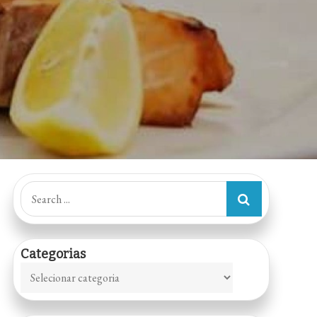
Search
for:
Categorias
Categorias