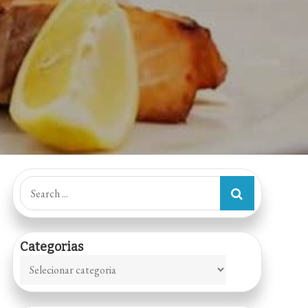
Search
for:
Categorias
Categorias