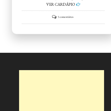
VER CARDÁPIO
em
5 comentários
Fogazzaria
OH
Glória!