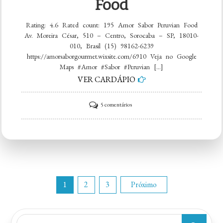
Food
Rating: 4.6 Rated count: 195 Amor Sabor Peruvian Food
Av. Moreira César, 510 – Centro, Sorocaba – SP, 18010-
010, Brasil (15) 98162-6239
https://amorsaborgourmet.wixsite.com/6910 Veja no Google
Maps #Amor #Sabor #Peruvian […]
VER CARDÁPIO
em
5 comentários
Amor
Sabor
Peruvian
Food
Paginação
1
2
3
Próximo
de
Search