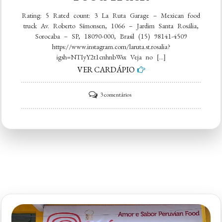
Rating: 5 Rated count: 3 La Ruta Garage – Mexican food
truck Av. Roberto Símonsen, 1066 – Jardim Santa Rosália,
Sorocaba – SP, 18090-000, Brasil (15) 98141-4509
https://www.instagram.com/laruta.st.rosalia?
igsh=NTIyY2t1cnhnbWsx Veja no […]
VER CARDÁPIO
em
3 comentários
La
Ruta
Garage
–
Mexican
food
truck