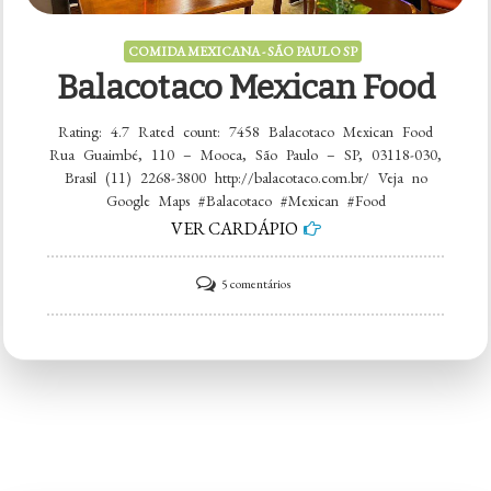
COMIDA MEXICANA - SÃO PAULO SP
Balacotaco Mexican Food
Rating: 4.7 Rated count: 7458 Balacotaco Mexican Food
Rua Guaimbé, 110 – Mooca, São Paulo – SP, 03118-030,
Brasil (11) 2268-3800 http://balacotaco.com.br/ Veja no
Google Maps #Balacotaco #Mexican #Food
VER CARDÁPIO
em
5 comentários
Balacotaco
Mexican
Food