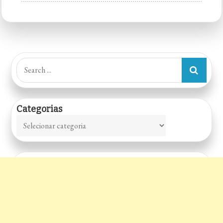
Forneria
Flora,
Restaurante
Bar,
Gastronomia
Search
Artesanal,
for:
Pizzaria
Na
Categorias
Lapa,
Categorias
Hamburgueria
Na
Lapa
e
Restaurante
Bar
Na