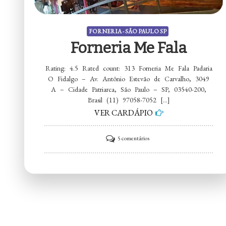
FORNERIA - SÃO PAULO SP
Forneria Me Fala
Rating: 4.5 Rated count: 313 Forneria Me Fala Padaria
O Fidalgo – Av. Antônio Estevão de Carvalho, 3049
A – Cidade Patriarca, São Paulo – SP, 03540-200,
Brasil (11) 97058-7052 […]
VER CARDÁPIO
em
5 comentários
Forneria
Me
Fala