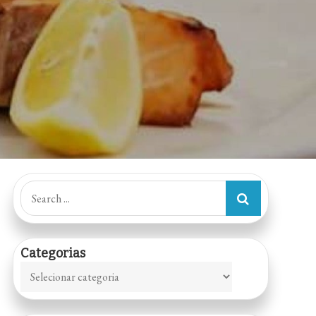
Search
for:
Categorias
Categorias