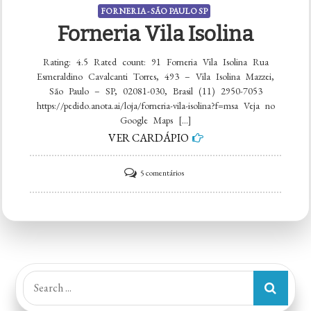
FORNERIA - SÃO PAULO SP
Forneria Vila Isolina
Rating: 4.5 Rated count: 91 Forneria Vila Isolina Rua
Esmeraldino Cavalcanti Torres, 493 – Vila Isolina Mazzei,
São Paulo – SP, 02081-030, Brasil (11) 2950-7053
https://pedido.anota.ai/loja/forneria-vila-isolina?f=msa Veja no
Google Maps […]
VER CARDÁPIO
em
5 comentários
Forneria
Vila
Isolina
Search
for: