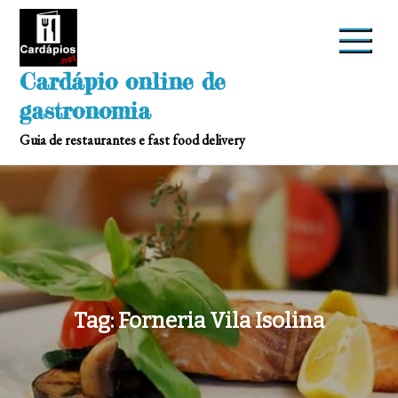
Skip
to
content
Cardápio online de
gastronomia
Guia de restaurantes e fast food delivery
Tag:
Forneria Vila Isolina