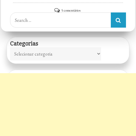
em
5 comentários
Search
Frater’s
for:
Pub
Categorias
Categorias