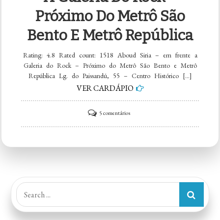
Próximo Do Metrô São
Bento E Metrô República
Rating: 4.8 Rated count: 1518 Aboud Siria – em frente a
Galeria do Rock – Próximo do Metrô São Bento e Metrô
República Lg. do Paissandú, 55 – Centro Histórico […]
VER CARDÁPIO
em
5 comentários
Aboud
Siria
–
em
frente
Search
a
for:
Galeria