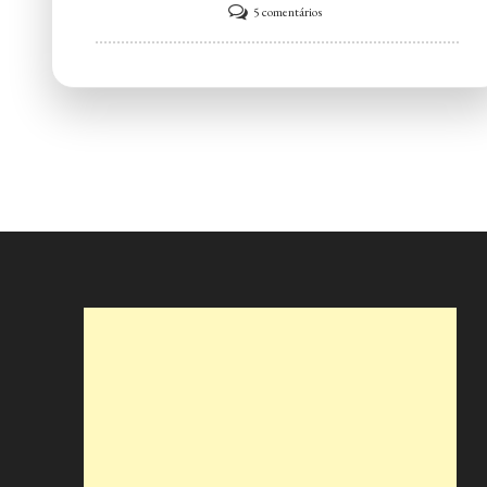
em
5 comentários
Fresco
Gelateria