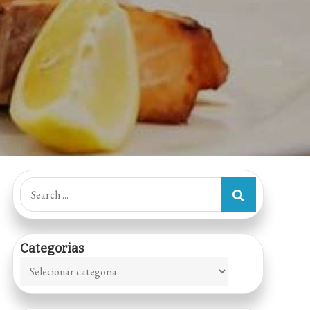
Search
for:
Categorias
Categorias