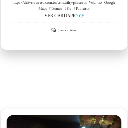
https://deliverydireto.com.br/temakifry/pinheiros Veja no Google
Maps #Temaki #Fry #Pinheiros
VER CARDÁPIO
em
5 comentários
Temaki
Fry
–
Pinheiros