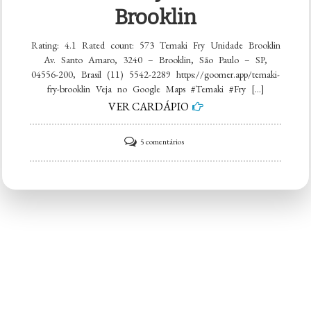
Brooklin
Rating: 4.1 Rated count: 573 Temaki Fry Unidade Brooklin
Av. Santo Amaro, 3240 – Brooklin, São Paulo – SP,
04556-200, Brasil (11) 5542-2289 https://goomer.app/temaki-
fry-brooklin Veja no Google Maps #Temaki #Fry […]
VER CARDÁPIO
em
5 comentários
Temaki
Fry
Unidade
Brooklin