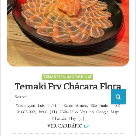
TEMAKERIA - SÃO PAULO SP
Temaki Fry Chácara Flora
Search
Rating: 4.4 Rated count: 241 Temaki Fry Chácara flora Av.
for:
Washington Luís, 1171 – Santo Amaro, São Paulo – SP,
04662-002, Brasil (11) 2306-2866 Veja no Google Maps
#Temaki #Fry […]
Categorias
VER CARDÁPIO
Categorias