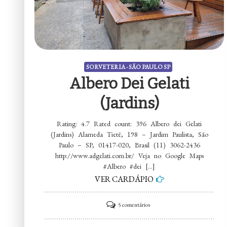
SORVETERIA - SÃO PAULO SP
Albero Dei Gelati
(Jardins)
Rating: 4.7 Rated count: 396 Albero dei Gelati
(Jardins) Alameda Tietê, 198 – Jardim Paulista, São
Paulo – SP, 01417-020, Brasil (11) 3062-2436
http://www.adgelati.com.br/ Veja no Google Maps
#Albero #dei […]
VER CARDÁPIO
em
5 comentários
Albero