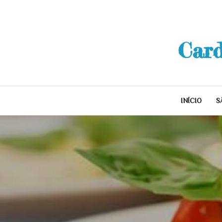
Skip
to
content
Card
INÍCIO
S