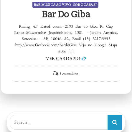
BAR MÚSICA AO VIVO - SOROCABA SP
Bar Do Giba
Rating: 4.7 Rated count: 2193 Bar do Giba R. Cap.
Bento Mascarenhas Jequitinhonha, 1381 – Jardim America,
Sorocaba – SP, 18046-692, Brasil (15) 3217-5953
http://www.facebook.com/BardoGiba Veja no Google Maps
#Bar […]
VER CARDÁPIO
em
5 comentários
Bar
do
Giba
Search
for: