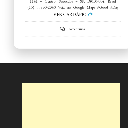
1141 – Centro, Sorocaba – SP, 18010-004, Brasil
(15) 99830-2340 Veja no Google Maps #Good #Day
VER CARDÁPIO
em
5 comentários
Good
Day