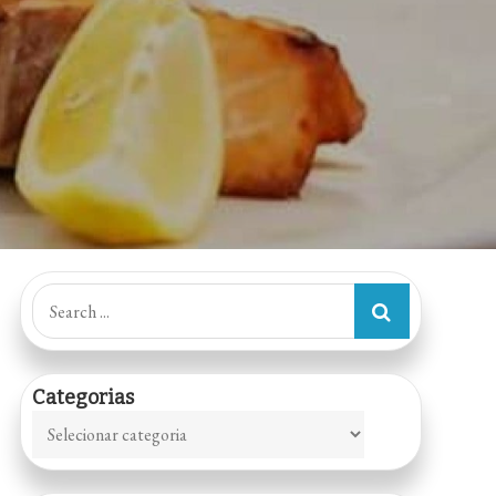
Search
for:
Categorias
Categorias