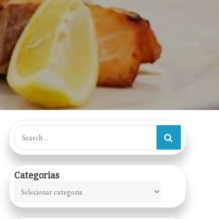
Search
for:
Categorias
Categorias