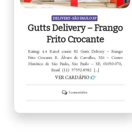
DELIVERY - SÃO PAULO SP
Gutts Delivery – Frango
Frito Crocante
Rating: 4.4 Rated count: 81 Gutts Delivery – Frango
Frito Crocante R. Álvaro de Carvalho, 326 – Centro
Histórico de São Paulo, São Paulo – SP, 01050-070,
Brasil (11) 97592-8982 […]
VER CARDÁPIO
em
5 comentários
Gutts
Delivery
–
Frango