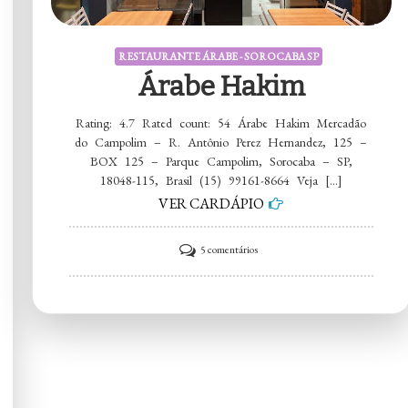
RESTAURANTE ÁRABE - SOROCABA SP
Árabe Hakim
Rating: 4.7 Rated count: 54 Árabe Hakim Mercadão
do Campolim – R. Antônio Perez Hernandez, 125 –
BOX 125 – Parque Campolim, Sorocaba – SP,
18048-115, Brasil (15) 99161-8664 Veja […]
VER CARDÁPIO
em
5 comentários
Árabe
Hakim