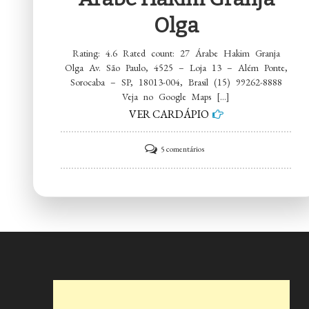
Olga
Rating: 4.6 Rated count: 27 Árabe Hakim Granja
Olga Av. São Paulo, 4525 – Loja 13 – Além Ponte,
Sorocaba – SP, 18013-004, Brasil (15) 99262-8888
Veja no Google Maps […]
VER CARDÁPIO
em
5 comentários
Árabe
Hakim
Granja
Olga