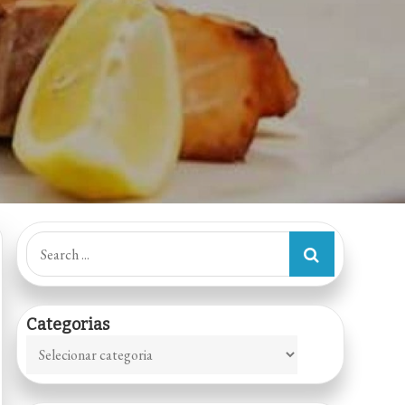
Search
for:
Categorias
Categorias