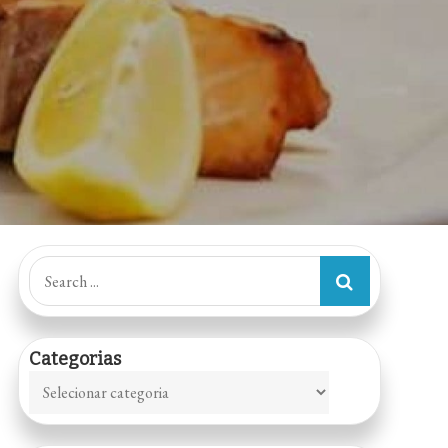
Search
for:
Categorias
Categorias