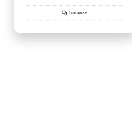
em
2 comentários
Hakin
Culinária
Árabe