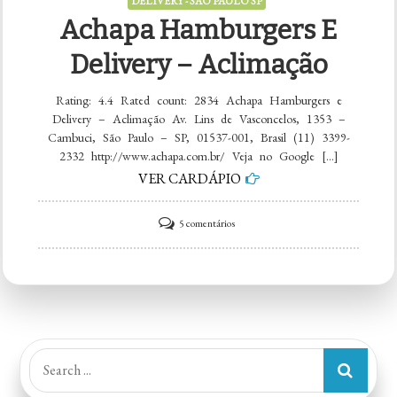
DELIVERY - SÃO PAULO SP
Achapa Hamburgers E
Delivery – Aclimação
Rating: 4.4 Rated count: 2834 Achapa Hamburgers e
Delivery – Aclimação Av. Lins de Vasconcelos, 1353 –
Cambuci, São Paulo – SP, 01537-001, Brasil (11) 3399-
2332 http://www.achapa.com.br/ Veja no Google […]
VER CARDÁPIO
em
5 comentários
Achapa
Hamburgers
e
Delivery
–
Search
Aclimação
for: