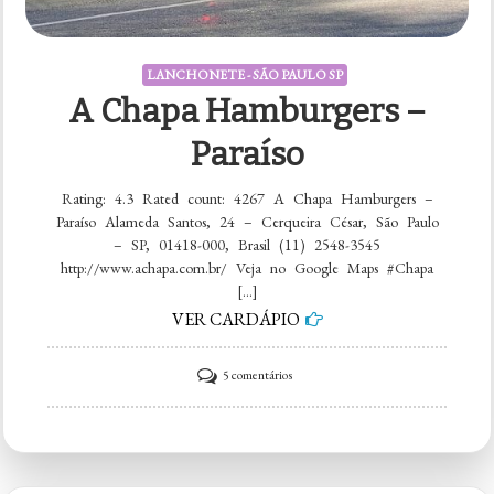
LANCHONETE - SÃO PAULO SP
A Chapa Hamburgers –
Paraíso
Rating: 4.3 Rated count: 4267 A Chapa Hamburgers –
Paraíso Alameda Santos, 24 – Cerqueira César, São Paulo
– SP, 01418-000, Brasil (11) 2548-3545
http://www.achapa.com.br/ Veja no Google Maps #Chapa
[…]
VER CARDÁPIO
em
5 comentários
A
Chapa
Hamburgers