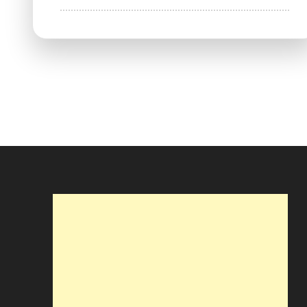
Rotisseria
&
Cia
–
Vila
Helena