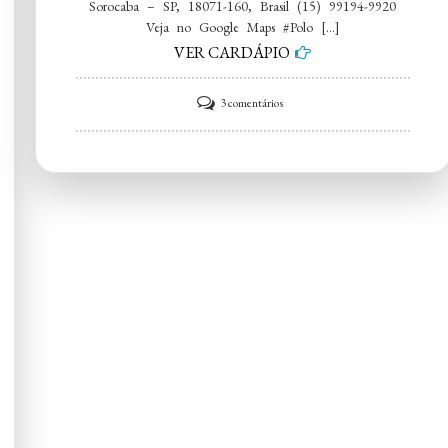
Sorocaba – SP, 18071-160, Brasil (15) 99194-9920
Veja no Google Maps #Polo […]
VER CARDÁPIO
em
3 comentários
Polo
Norte
Bebidas
–
Vila
Helena