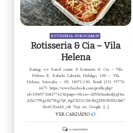
ROTISSERIA - SOROCABA SP
Rotisseria & Cia – Vila
Helena
Rating: 4.4 Rated count: 8 Rotisseria & Cia – Vila
Helena R. Rafaela Laborda Hidalgo, 100 – Vila
Helena, Sorocaba – SP, 18071-130, Brasil (15) 99770-
6675 https://www.facebook.com/profile.php?
id=100057268277423&paipv=0&eav=AfYSr0mdu4kJqHm
AZzC9WgUSi7Wg15jF_8gZ3Z11CEfz3hQZNOlHlXGbh7
vko6CBa4I&_rdr Veja no Google […]
VER CARDÁPIO
em
4 comentários