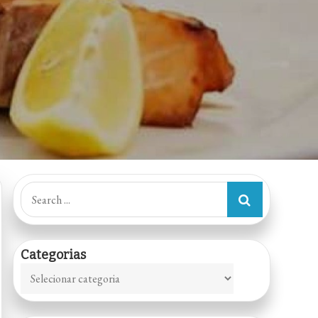
Search
for:
Categorias
Categorias