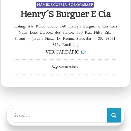
HAMBURGUERIA - SOROCABA SP
Henry´s Burguer E Cia
Rating: 4.8 Rated count: 140 Henry´s Burguer e Cia Rua
Nadir Leite Barbosa dos Santos, 300 Rua Nilva Zilah
Silvatti – Jardim Piazza Di Roma, Sorocaba – SP, 18051-
815, Brasil […]
VER CARDÁPIO
em
5 comentários
Henry
´s
Burguer
e
Cia
Search
for: