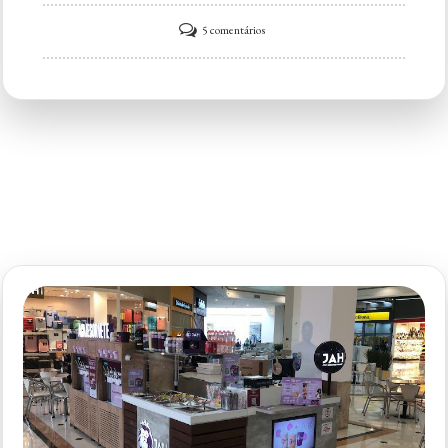
em
5 comentários
Restaurante
Yoshi’s
|
Shopping
Iguatemi