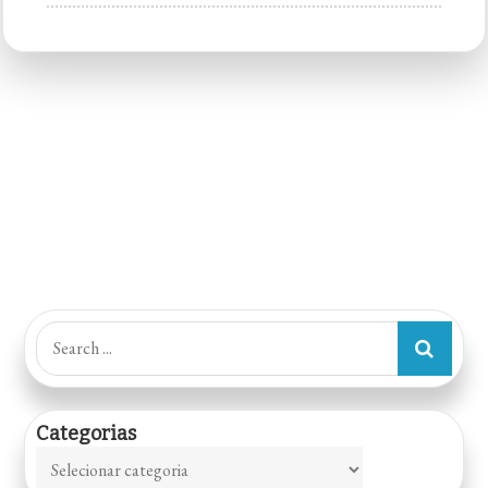
JAH
Shopping
Iguatemi
Esplanada
–
O
MELHOR
AÇAÍ
&
SORVETES
DO
Search
BRASIL
for:
Categorias
Categorias