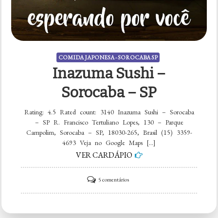
COMIDA JAPONESA - SOROCABA SP
Inazuma Sushi –
Sorocaba – SP
Rating: 4.5 Rated count: 3140 Inazuma Sushi – Sorocaba
– SP R. Francisco Tertuliano Lopes, 130 – Parque
Campolim, Sorocaba – SP, 18030-265, Brasil (15) 3359-
4693 Veja no Google Maps […]
VER CARDÁPIO
em
5 comentários
Inazuma
Sushi