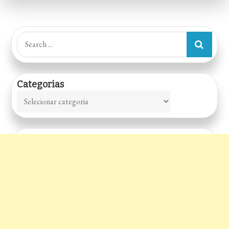
–
Sorocaba
–
Search
SP
for:
Categorias
Categorias