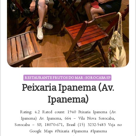
RESTAURANTE FRUTOS DO MAR - SOROCABA SP
Peixaria Ipanema (Av.
Ipanema)
Rating: 4.2 Rated count: 1940 Peixaria Ipanema (Av.
Ipanema) Av. Ipanema, 664 – Vila Nova Sorocaba,
Sorocaba – SP, 18070-671, Brasil (15) 3232-5483 Veja no
Google Maps #Peixaria #Ipanema #Ipanema