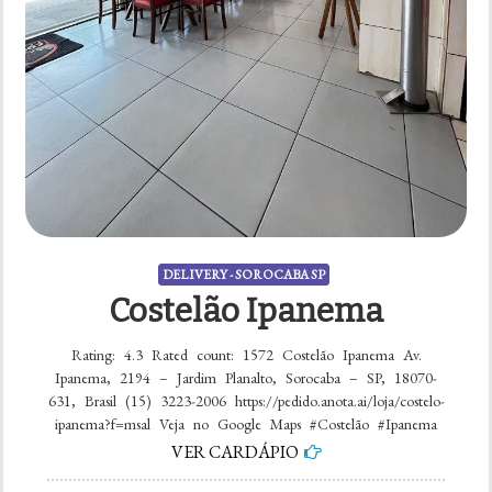
DELIVERY - SOROCABA SP
Costelão Ipanema
Rating: 4.3 Rated count: 1572 Costelão Ipanema Av.
Ipanema, 2194 – Jardim Planalto, Sorocaba – SP, 18070-
631, Brasil (15) 3223-2006 https://pedido.anota.ai/loja/costelo-
ipanema?f=msal Veja no Google Maps #Costelão #Ipanema
VER CARDÁPIO