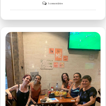
em
5 comentários
Costelão
Ipanema