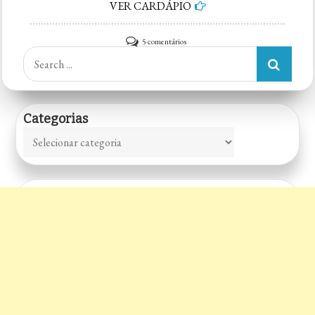
VER CARDÁPIO
em
5 comentários
Search
Peixaria
for:
Ipanema
(Av.
Categorias
Ipanema)
Categorias