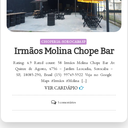
CHOPERIA - SOROCABA SP
Irmãos Molina Chope Bar
Rating: 4.9 Rated count: 58 Irmãos Molina Chope Bar Av.
Quinze de Agosto, 4756 – Jardim Leocadia, Sorocaba –
SP, 18085-290, Brasil (15) 99749-5922 Veja no Google
Maps #Irmãos #Molina […]
VER CARDÁPIO
em
5 comentários
Irmãos
Molina
Chope