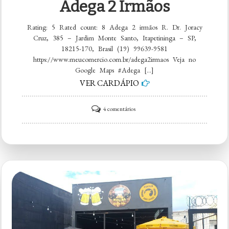
Adega 2 Irmãos
Rating: 5 Rated count: 8 Adega 2 irmãos R. Dr. Joracy
Cruz, 385 – Jardim Monte Santo, Itapetininga – SP,
18215-170, Brasil (19) 99639-9581
https://www.meucomercio.com.br/adega2irmaos Veja no
Google Maps #Adega […]
VER CARDÁPIO
em
4 comentários
Adega
2
irmãos