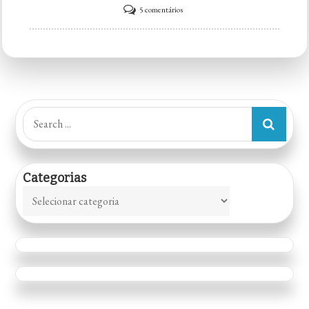
em
5 comentários
Italin
House
Sorocaba
Search
for:
Categorias
Categorias