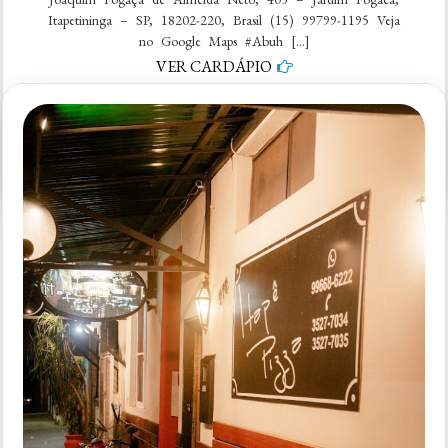
Itapetininga – SP, 18202-220, Brasil (15) 99799-1195 Veja
no Google Maps #Abuh […]
VER CARDÁPIO
em
5 comentários
Abuh
Esfihas
Itapê