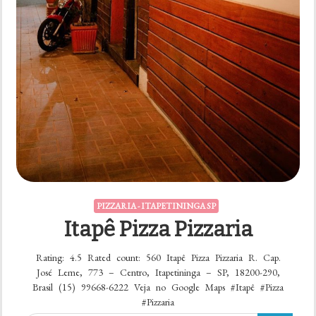
PIZZARIA - ITAPETININGA SP
Itapê Pizza Pizzaria
Rating: 4.5 Rated count: 560 Itapê Pizza Pizzaria R. Cap.
José Leme, 773 – Centro, Itapetininga – SP, 18200-290,
Brasil (15) 99668-6222 Veja no Google Maps #Itapê #Pizza
#Pizzaria