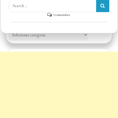
VER CARDÁPIO
Search
for:
em
5 comentários
Itapê
Categorias
Pizza
Categorias
Pizzaria