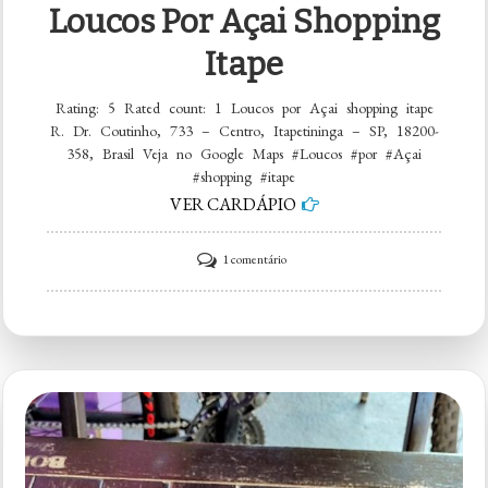
Loucos Por Açai Shopping
Itape
Rating: 5 Rated count: 1 Loucos por Açai shopping itape
R. Dr. Coutinho, 733 – Centro, Itapetininga – SP, 18200-
358, Brasil Veja no Google Maps #Loucos #por #Açai
#shopping #itape
VER CARDÁPIO
em
1 comentário
Loucos
por
Açai
shopping
itape