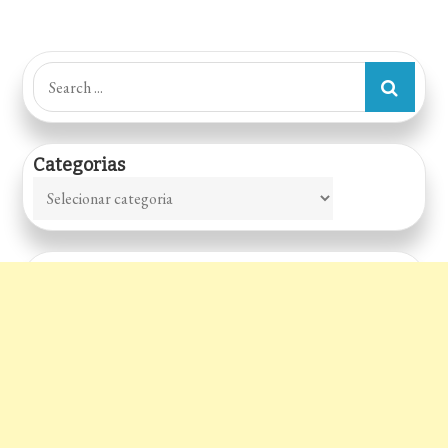
Search
for:
Categorias
Categorias