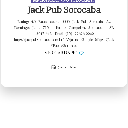
BAR MÚSICA AO VIVO - SOROCABA SP
Jack Pub Sorocaba
Rating: 4.5 Rated count: 3335 Jack Pub Sorocaba Av.
Domingos Júlio, 715 – Parque Campolim, Sorocaba – SP,
18047-645, Brasil (15) 99696-0060
https://jackpubsorocaba.com.br/ Veja no Google Maps #Jack
#Pub #Sorocaba
VER CARDÁPIO
em
5 comentários
Jack
Pub
Sorocaba