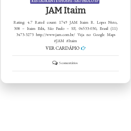
RESTAURANTE SHUSHI - SÃO PAULO SP
JAM Itaim
Rating: 4.7 Rated count: 1749 JAM Itaim R. Lopes Neto,
308 – Itaim Bibi, São Paulo – SP, 04533-030, Brasil (11)
3473-3273 http://www.jam.com.br/ Veja no Google Maps
#JAM #Itaim
VER CARDÁPIO
em
5 comentários
JAM
Itaim