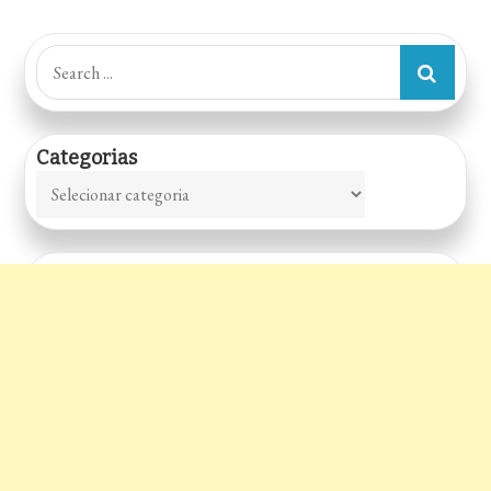
Search
for:
Categorias
Categorias