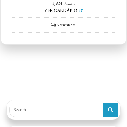
#JAM #Itaim
VER CARDÁPIO
em
5 comentários
JAM
Itaim
Search
for: