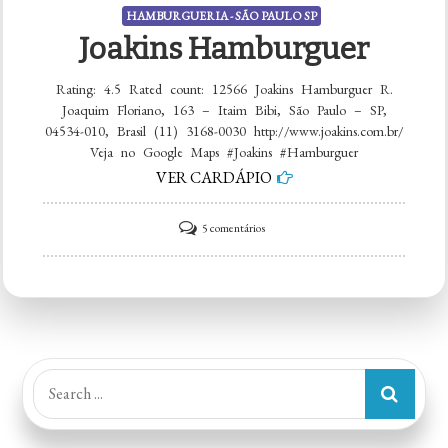
HAMBURGUERIA - SÃO PAULO SP
Joakins Hamburguer
Rating: 4.5 Rated count: 12566 Joakins Hamburguer R.
Joaquim Floriano, 163 – Itaim Bibi, São Paulo – SP,
04534-010, Brasil (11) 3168-0030 http://www.joakins.com.br/
Veja no Google Maps #Joakins #Hamburguer
VER CARDÁPIO
em
5 comentários
Joakins
Hamburguer
Search
for: