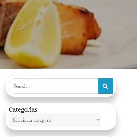
Search
for:
Categorias
Categorias