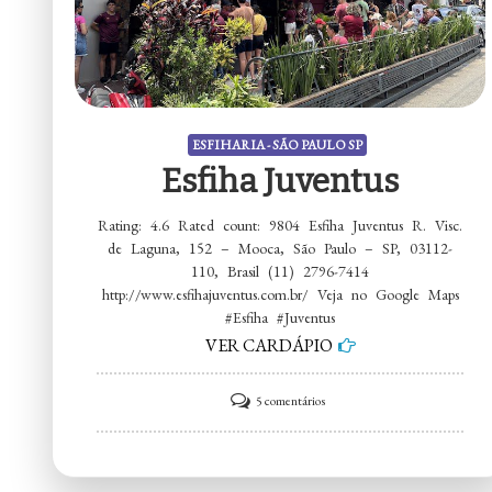
ESFIHARIA - SÃO PAULO SP
Esfiha Juventus
Rating: 4.6 Rated count: 9804 Esfiha Juventus R. Visc.
de Laguna, 152 – Mooca, São Paulo – SP, 03112-
110, Brasil (11) 2796-7414
http://www.esfihajuventus.com.br/ Veja no Google Maps
#Esfiha #Juventus
VER CARDÁPIO
em
5 comentários
Esfiha
Juventus