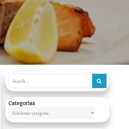
Search
for:
Categorias
Categorias