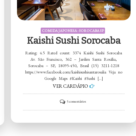
COMIDA JAPONESA - SOROCABA SP
Kaishi Sushi Sorocaba
Rating: 4.5 Rated count: 3374 Kaishi Sushi Sorocaba
Av. São Francisco, 362 – Jardim Santa Rosália,
Sorocaba – SP, 18095-450, Brasil (15) 3211-1218
https://www.facebook.com/kaishisushisantarosalia Veja no
Google Maps #Kaishi #Sushi […]
VER CARDÁPIO
em
5 comentários
Kaishi
Sushi
Sorocaba