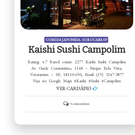
COMIDA JAPONESA - SOROCABA SP
Kaishi Sushi Campolim
Rating: 4.7 Rated count: 2277 Kaishi Sushi Campolim
Av. Gisele Constantino, 1148 – Parque Bela Vista,
Votorantim – SP, 18110-650, Brasil (15) 3247-3877
Veja no Google Maps #Kaishi #Sushi #Campolim
VER CARDÁPIO
em
5 comentários
Kaishi
Sushi
Campolim