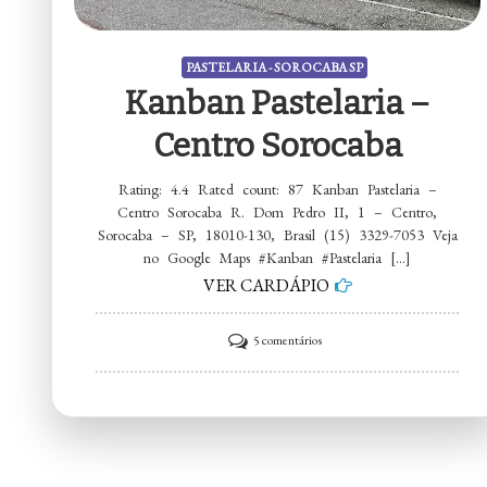
PASTELARIA - SOROCABA SP
Kanban Pastelaria –
Centro Sorocaba
Rating: 4.4 Rated count: 87 Kanban Pastelaria –
Centro Sorocaba R. Dom Pedro II, 1 – Centro,
Sorocaba – SP, 18010-130, Brasil (15) 3329-7053 Veja
no Google Maps #Kanban #Pastelaria […]
VER CARDÁPIO
em
5 comentários
Kanban
Pastelaria
–
Centro