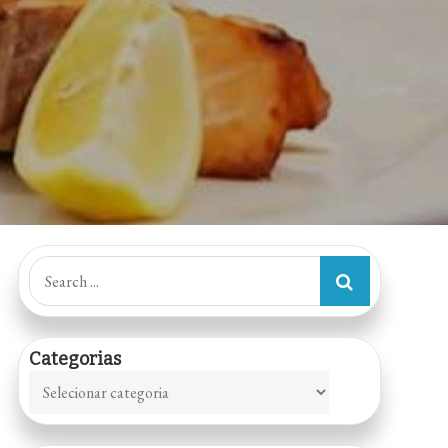
Search
for:
Categorias
Categorias