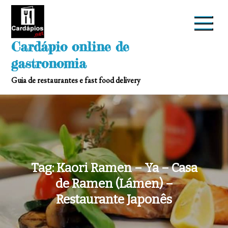
Skip
to
content
Cardápio online de
gastronomia
Guia de restaurantes e fast food delivery
Tag:
Kaori Ramen – Ya – Casa
de Ramen (Lámen) –
Restaurante Japonês