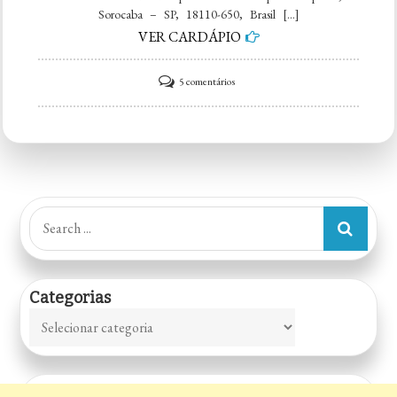
Sorocaba – SP, 18110-650, Brasil […]
VER CARDÁPIO
em
5 comentários
Kaori
Ramen
–
Ya
–
Search
Casa
for:
de
Ramen
Categorias
(Lámen)
Categorias
–
Restaurante
Japonês