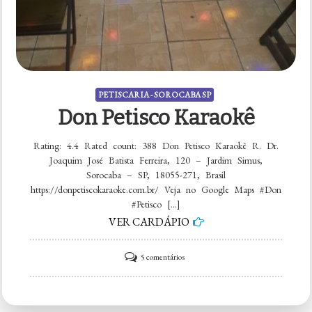
PETISCARIA - SOROCABA SP
Don Petisco Karaokê
Rating: 4.4 Rated count: 388 Don Petisco Karaokê R. Dr.
Joaquim José Batista Ferreira, 120 – Jardim Simus,
Sorocaba – SP, 18055-271, Brasil
https://donpetiscokaraoke.com.br/ Veja no Google Maps #Don
#Petisco […]
VER CARDÁPIO
em
5 comentários
Don
Petisco