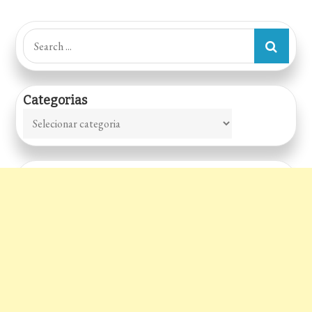
Search
for:
Categorias
Categorias