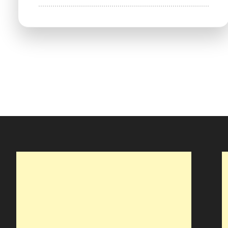
KOF
–
King
of
The
Fork