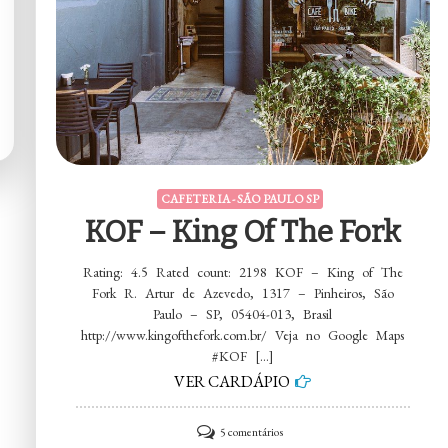
CAFETERIA - SÃO PAULO SP
KOF – King Of The Fork
Rating: 4.5 Rated count: 2198 KOF – King of The
Fork R. Artur de Azevedo, 1317 – Pinheiros, São
Paulo – SP, 05404-013, Brasil
http://www.kingofthefork.com.br/ Veja no Google Maps
#KOF […]
VER CARDÁPIO
em
5 comentários