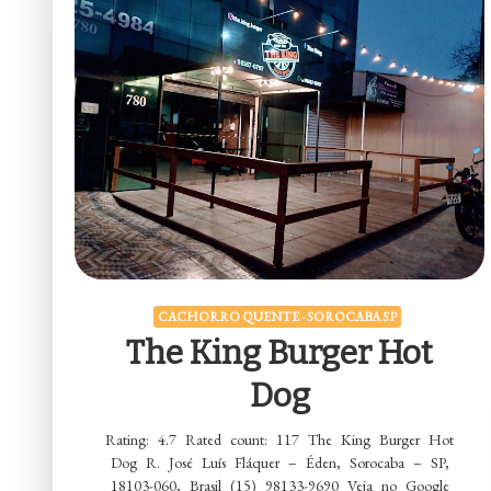
CACHORRO QUENTE - SOROCABA SP
The King Burger Hot
Dog
Rating: 4.7 Rated count: 117 The King Burger Hot
Dog R. José Luís Fláquer – Éden, Sorocaba – SP,
18103-060, Brasil (15) 98133-9690 Veja no Google