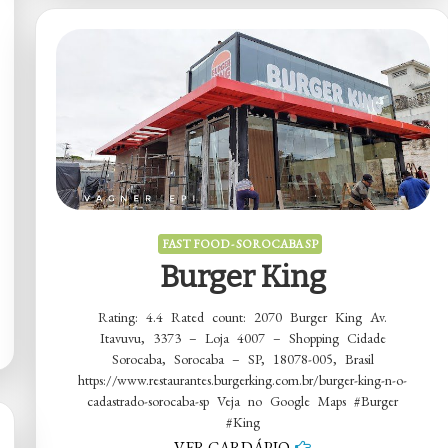
Drive
Thru
FAST FOOD - SOROCABA SP
Burger King
Rating: 4.4 Rated count: 2070 Burger King Av.
Itavuvu, 3373 – Loja 4007 – Shopping Cidade
Sorocaba, Sorocaba – SP, 18078-005, Brasil
https://www.restaurantes.burgerking.com.br/burger-king-n-o-
cadastrado-sorocaba-sp Veja no Google Maps #Burger
#King
VER CARDÁPIO