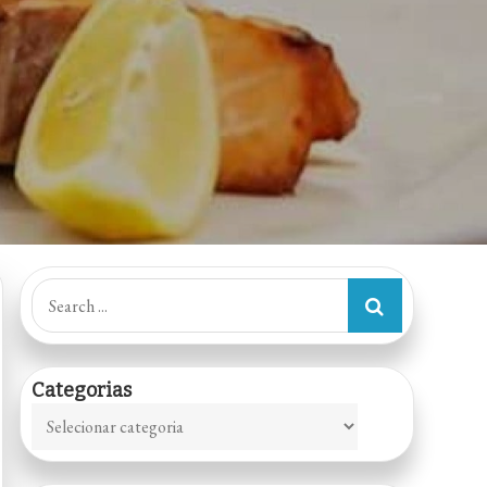
Search
for:
Categorias
Categorias