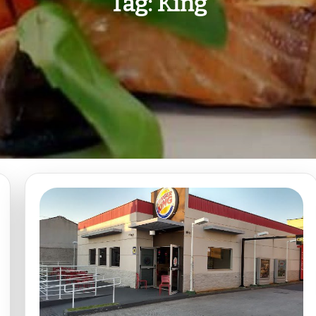
Tag:
King