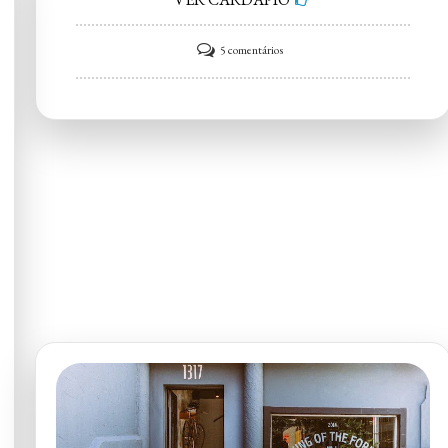
em
5 comentários
Burger
King