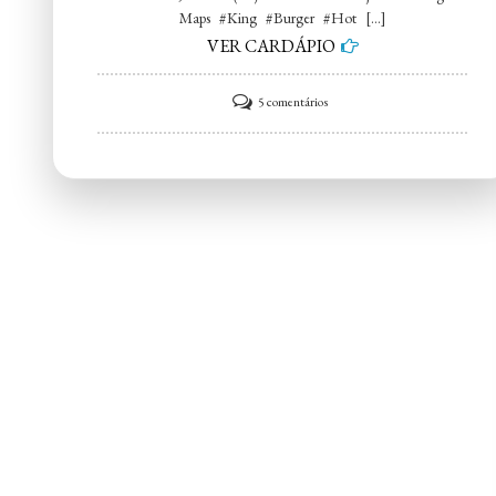
Maps #King #Burger #Hot […]
VER CARDÁPIO
em
5 comentários
The
King
Burger
Hot
Dog