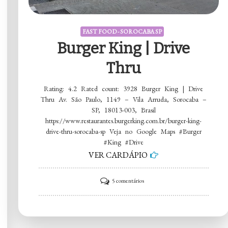
FAST FOOD - SOROCABA SP
Burger King | Drive
Thru
Rating: 4.2 Rated count: 3928 Burger King | Drive
Thru Av. São Paulo, 1149 – Vila Arruda, Sorocaba –
SP, 18013-003, Brasil
https://www.restaurantes.burgerking.com.br/burger-king-
drive-thru-sorocaba-sp Veja no Google Maps #Burger
#King #Drive
VER CARDÁPIO
em
5 comentários
Burger
King
|