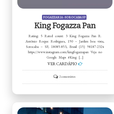
FOGAZZARIA - SOROCABA SP
King Fogazza Pan
Rating: 5 Rated count: 3 King Fogazza Pan R.
Antônio Roque Rodrigues, 190 – Jardim boa vista,
Sorocaba – SP, 18085-853, Brasil (15) 98187-2324
https://www.instagram.com/kingfogazzapan Veja no
Google Maps #King […]
VER CARDÁPIO
em
2 comentários
King
Fogazza
Pan